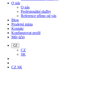
O nás
O nás
Profesionální služby
Reference přímo od vás
Blog
Prodejní místa
Kontakt
Konfigurovat profil
Můj účet
CZ
CZ
SK
CZ
SK