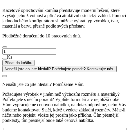
Kazetové oplechování komína představuje moderní řešení, které
zvyšuje jeho životnost a přidává atraktivní estetický vzhled. Pomocí
jednoduchého konfigurátoru si můžete vybrat typ výrobku, tvar,
materiál a barvu přesně podle svých představ.
Předběžné doručení do 10 pracovních dnů.
Kazetové
oplechování
Ks
komína
Přidat do košíku
Vertikal
Nenašli jste co jste hledali? Potřebujete poradit? Kontaktujte nás.
množství
Nenašli jste co jste hledali? Pomůžeme Vám.
Požadujete výrobek v jiném než výchozím rozměru a materiály?
Potřebujete s něčím poradit? Vyplňte formulář a v nejbližší době
Vám vypracujeme cenovou nabídku, na dotaz odpovíme, nebo Vás
budeme kontaktovat. Stačí, když uvedete základní rozměry. Máte-li
náčrt nebo projekt, vložte jej prosím jako přílohu. Čím přesnější
podklady, tím přesnější bude také cenová nabídka.