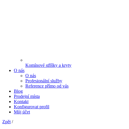
Komínové stříšky a kryty
O nás
O nás
Profesionální služby
Reference přímo od vás
Blog
Prodejní místa
Kontakt
Konfigurovat profil
Můj účet
Zpět
/