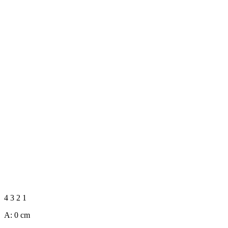
4
3
2
1
A:
0
cm