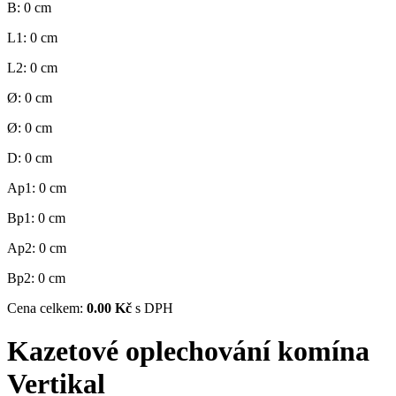
B:
0
cm
L1:
0
cm
L2:
0
cm
Ø:
0
cm
Ø:
0
cm
D:
0
cm
Ap1:
0
cm
Bp1:
0
cm
Ap2:
0
cm
Bp2:
0
cm
Cena celkem:
0.00 Kč
s DPH
Kazetové oplechování komína
Vertikal